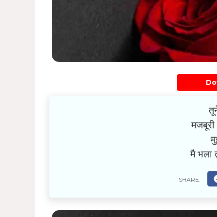
Do
तू
मजबूरी ह
मु
मै भला 