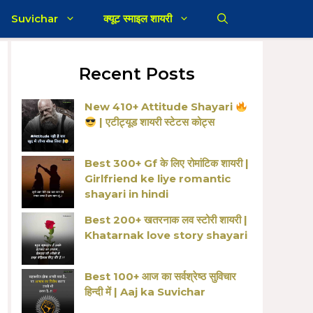
Suvichar
क्यूट स्माइल शायरी
Recent Posts
New 410+ Attitude Shayari
| एटीट्यूड शायरी स्टेटस कोट्स
Best 300+ Gf के लिए रोमांटिक शायरी |
Girlfriend ke liye romantic
shayari in hindi
Best 200+ खतरनाक लव स्टोरी शायरी |
Khatarnak love story shayari
Best 100+ आज का सर्वश्रेष्ठ सुविचार
हिन्दी में | Aaj ka Suvichar