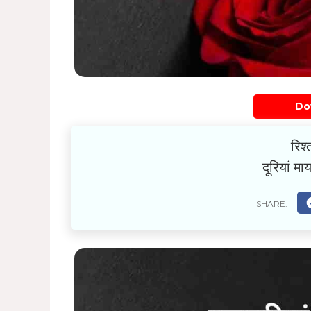
Do
रिश्
दूरियां म